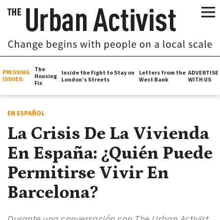
The
PRESSING
Inside the Fight to Stay on
Letters from the
ADVERTISE
Housing
ISSUES:
London’s Streets
West Bank
WITH US
Fix
EN ESPAÑOL
La Crisis De La Vivienda
En España: ¿Quién Puede
Permitirse Vivir En
Barcelona?
Durante una conversación con The Urban Activist,