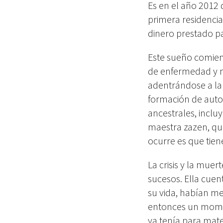
Es en el año 2012 
primera residencia
dinero prestado pa
Este sueño comien
de enfermedad y m
adentrándose a la 
formación de autoc
ancestrales, inclu
maestra zazen, quie
ocurre es que tien
La crisis y la mue
sucesos. Ella cuen
su vida, habían me
entonces un momen
ya tenía para mate