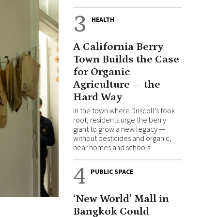
3
HEALTH
A California Berry
Town Builds the Case
for Organic
Agriculture — the
Hard Way
In the town where Driscoll’s took
root, residents urge the berry
giant to grow a new legacy —
without pesticides and organic,
near homes and schools
4
PUBLIC SPACE
‘New World’ Mall in
Bangkok Could