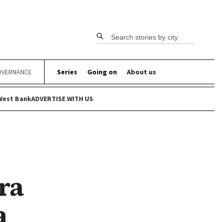
Search stories by city
VERNANCE
Series
Going on
About us
West Bank
ADVERTISE WITH US
ra
a