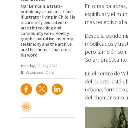
En otras palabras,
Mar Lemus is a trans-
nonbinary visual artist and
espiritual y el m
illustrator living in Chile. He
más receptivo al a
is currently dedicated to
artistic teaching and
community work. Poetry,
Desde la pandemia,
graphic narrative, memory,
modificados y tras
testimony and the archive
are the themes that cross
pero también son c
his work.
Solari, practicant
Tuesday, 11 July 2023
Valparaíso, Chile
En el centro de Val
del puerto, está 
urbana, formado p
del chamanismo u