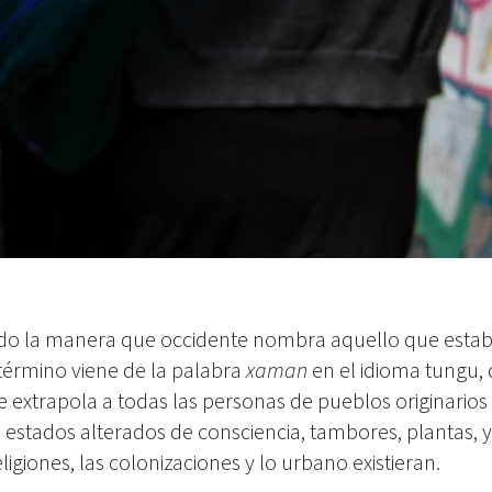
do la manera que occidente nombra aquello que estab
término viene de la palabra
xaman
en el idioma tungu, 
se extrapola a todas las personas de pueblos originario
s estados alterados de consciencia, tambores, plantas, 
ligiones, las colonizaciones y lo urbano existieran.