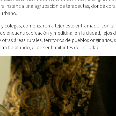
ra instancia una agrupación de terapeutas, donde cora
 urbano.
s y colegas, comenzaron a tejer este entramado, con la
 de encuentro, creación y medicina, en la ciudad, lejos d
otras áreas rurales, territorios de pueblos originarios, s
an habitando, el de ser habitantes de la ciudad.