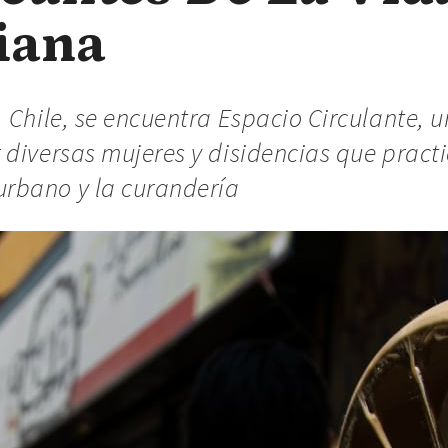
iana
 Chile, se encuentra Espacio Circulante, u
 diversas mujeres y disidencias que practi
rbano y la curandería