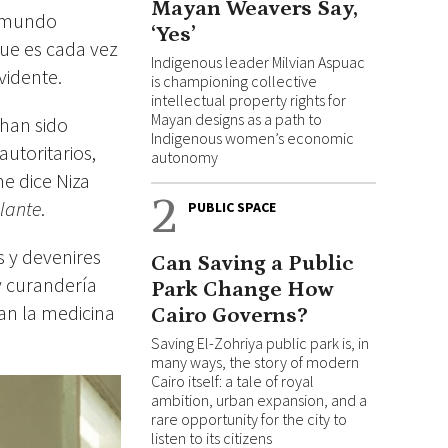
Mayan Weavers Say,
l mundo
‘Yes’
ue es cada vez
Indigenous leader Milvian Aspuac
vidente.
is championing collective
intellectual property rights for
Mayan designs as a path to
han sido
Indigenous women’s economic
autoritarios,
autonomy
me dice Niza
2
ulante
.
PUBLIC SPACE
s y devenires
Can Saving a Public
y curandería
Park Change How
an la medicina
Cairo Governs?
Saving El-Zohriya public park is, in
many ways, the story of modern
Cairo itself: a tale of royal
ambition, urban expansion, and a
rare opportunity for the city to
listen to its citizens