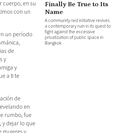
r cuerpo, en su
Finally Be True to Its
rtimos con un
Name
A community-led initiative revives
a contemporary ruin in its quest to
fight against the excessive
en un período
privatization of public space in
amánica,
Bangkok
ias de
s y
amiga y
e a ti te
nación de
 develando en
de rumbo, fue
 y dejar lo que
e mujeres y