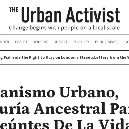
ENDER
HEALTH
HOUSING
JUSTICE
MOBILITY
PUBLIC SPACE
GO
g Fix
Inside the Fight to Stay on London’s Streets
Letters from the 
anismo Urbano,
uría Ancestral Pa
eúntes De La Vid