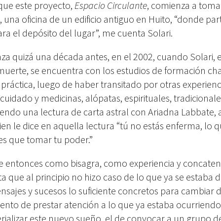
que este proyecto,
Espacio Circulante
, comienza a toma
, una oficina de un edificio antiguo en Huito, “donde pa
ra el depósito del lugar”, me cuenta Solari.
za quizá una década antes, en el 2002, cuando Solari, 
uerte, se encuentra con los estudios de formación ch
práctica, luego de haber transitado por otras experienc
uidado y medicinas, alópatas, espirituales, tradicionale
yendo una lectura de carta astral con Ariadna Labbate, 
n le dice en aquella lectura “tú no estás enferma, lo qu
es que tomar tu poder.”
rte entonces como bisagra, como experiencia y concate
ta que al principio no hizo caso de lo que ya se estaba
nsajes y sucesos lo suficiente concretos para cambiar 
to de prestar atención a lo que ya estaba ocurriendo,
rializar este nuevo sueño, el de convocar a un grupo d