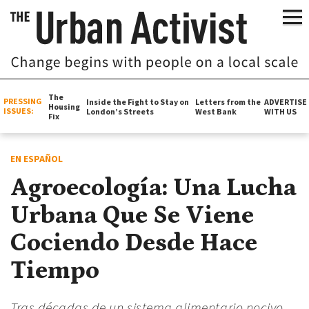
The
PRESSING
Inside the Fight to Stay on
Letters from the
ADVERTISE
Housing
ISSUES:
London’s Streets
West Bank
WITH US
Fix
EN ESPAÑOL
Agroecología: Una Lucha
Urbana Que Se Viene
Cociendo Desde Hace
Tiempo
Tras décadas de un sistema alimentario nocivo